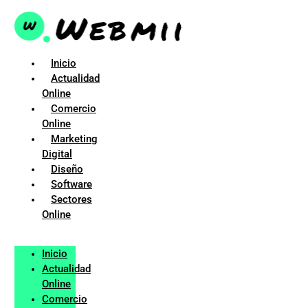
Ir
al
contenido
Inicio
Actualidad
Online
Comercio
Online
Marketing
Digital
Diseño
Software
Sectores
Online
Inicio
Actualidad
Online
Comercio