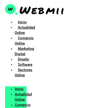
Ir
al
contenido
Inicio
Actualidad
Online
Comercio
Online
Marketing
Digital
Diseño
Software
Sectores
Online
Inicio
Actualidad
Online
Comercio