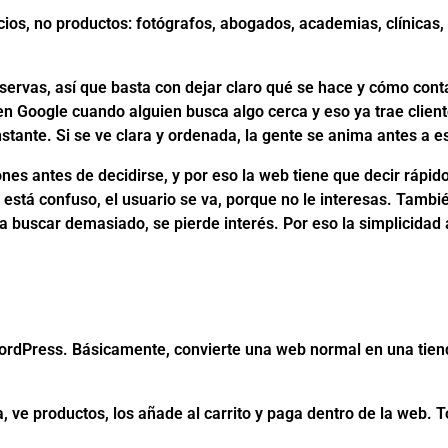
ios, no productos: fotógrafos, abogados, academias, clínicas,
eservas, así que basta con dejar claro qué se hace y cómo con
en Google cuando alguien busca algo cerca y eso ya trae clien
ante. Si se ve clara y ordenada, la gente se anima antes a es
nes antes de decidirse, y por eso la web tiene que decir rápid
so está confuso, el usuario se va, porque no le interesas. Tambi
 a buscar demasiado, se pierde interés. Por eso la simplicidad 
WordPress. Básicamente, convierte una web normal en una tie
, ve productos, los añade al carrito y paga dentro de la web. T