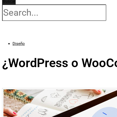
Buscar
Diseño
¿WordPress o Woo