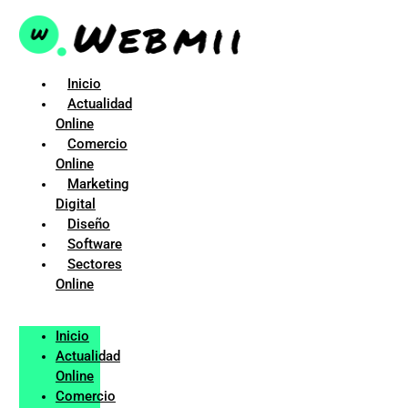
Ir
al
contenido
Inicio
Actualidad
Online
Comercio
Online
Marketing
Digital
Diseño
Software
Sectores
Online
Inicio
Actualidad
Online
Comercio