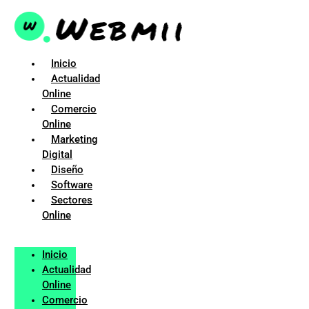
Ir
al
contenido
Inicio
Actualidad
Online
Comercio
Online
Marketing
Digital
Diseño
Software
Sectores
Online
Inicio
Actualidad
Online
Comercio