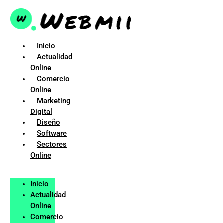
Ir
al
contenido
Inicio
Actualidad
Online
Comercio
Online
Marketing
Digital
Diseño
Software
Sectores
Online
Inicio
Actualidad
Online
Comercio